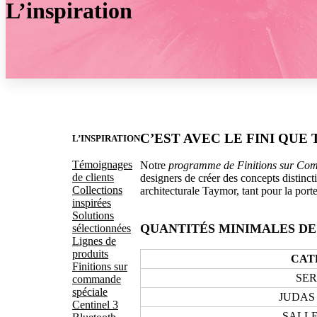
L’inspiration
C’EST AVEC LE FINI QU
L’INSPIRATION
Témoignages
Notre
programme de Finitions sur Co
de clients
designers de créer des concepts distinct
Collections
architecturale
Taymor
, tant pour la port
inspirées
Solutions
QUANTITÉS MINIMALES D
sélectionnées
Lignes de
produits
CAT
Finitions sur
SE
commande
spéciale
JUDAS
Centinel 3
SALLE